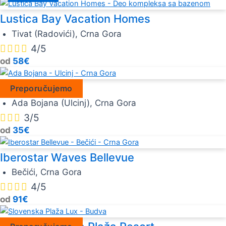
Lustica Bay Vacation Homes
Tivat (Radovići), Crna Gora




4/5
od
58€
Ada Bojana
Preporučujemo
Ada Bojana (Ulcinj), Crna Gora



3/5
od
35€
Iberostar Waves Bellevue
Bečići, Crna Gora




4/5
od
91€