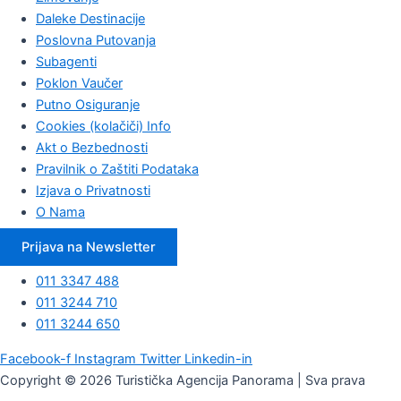
Daleke Destinacije
Poslovna Putovanja
Subagenti
Poklon Vaučer
Putno Osiguranje
Cookies (kolačiči) Info
Akt o Bezbednosti
Pravilnik o Zaštiti Podataka
Izjava o Privatnosti
O Nama
Prijava na Newsletter
011 3347 488
011 3244 710
011 3244 650
Facebook-f
Instagram
Twitter
Linkedin-in
Copyright © 2026 Turistička Agencija Panorama | Sva prava