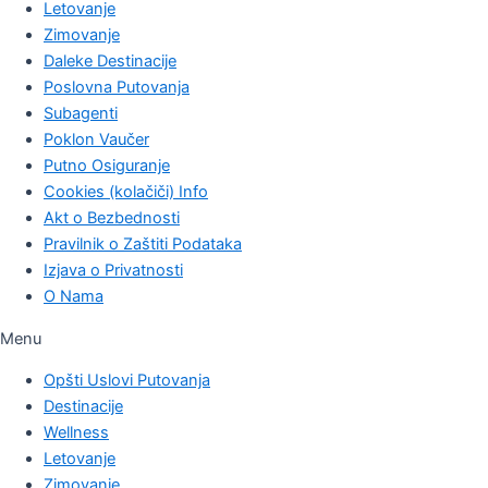
Letovanje
Zimovanje
Daleke Destinacije
Poslovna Putovanja
Subagenti
Poklon Vaučer
Putno Osiguranje
Cookies (kolačiči) Info
Akt o Bezbednosti
Pravilnik o Zaštiti Podataka
Izjava o Privatnosti
O Nama
Menu
Opšti Uslovi Putovanja
Destinacije
Wellness
Letovanje
Zimovanje