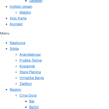
Segedin
Indijski okean
Maldivi
Avio Karte
Kontakt
Menu
Naslovna
Srbija
Arandjelovac
Fruške Terme
Kopaonik
Stara Planina
Vrnjačka Banja
Zlatibor
Region
Crna Gora
Bar
Bečići