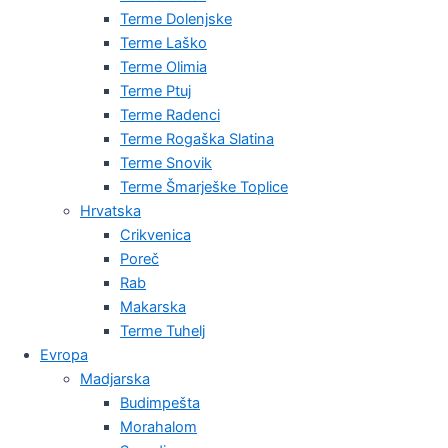
Terme Dolenjske
Terme Laško
Terme Olimia
Terme Ptuj
Terme Radenci
Terme Rogaška Slatina
Terme Snovik
Terme Šmarješke Toplice
Hrvatska
Crikvenica
Poreč
Rab
Makarska
Terme Tuhelj
Evropa
Madjarska
Budimpešta
Morahalom