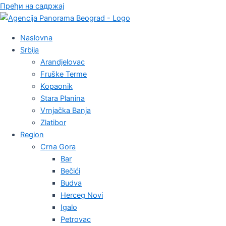
Пређи на садржај
Naslovna
Srbija
Arandjelovac
Fruške Terme
Kopaonik
Stara Planina
Vrnjačka Banja
Zlatibor
Region
Crna Gora
Bar
Bečići
Budva
Herceg Novi
Igalo
Petrovac