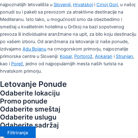
najpoznatijih letovališta u
Sloveniji
,
Hrvatskoj
i
Crnoj Gori
, u našoj
ponudi su i paketi sa prevozom za atraktivne destinacije na
Mediteranu. Isto tako, u mogućnosti smo da obezbedimo i
smeštaj u kvalitetnim hotelima u Grčkoj na bazi sopstvenog
prevoza ili individualne aranžmane na upit, za bilo koju destinaciju
po vašem izboru. Od aranžmana za letovanje iz naše ponude,
izdvajamo
Adu Bojanu
na crnogorskom primorju, najpoznatije
primorske centre u Sloveniji:
Kopar
,
Portorož
,
Ankaran
i
Strunjan
,
kao i
Poreč
, jedno od najpopularnijih mesta naših turista na
hrvatskom primorju.
Letovanje Ponude
Odaberite lokaciju
Promo ponude
Odaberite smeštaj
Odaberite uslugu
Odaberite sadržaj
Filtriranje