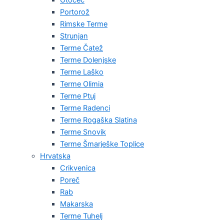
Portorož
Rimske Terme
Strunjan
Terme Čatež
Terme Dolenjske
Terme Laško
Terme Olimia
Terme Ptuj
Terme Radenci
Terme Rogaška Slatina
Terme Snovik
Terme Šmarješke Toplice
Hrvatska
Crikvenica
Poreč
Rab
Makarska
Terme Tuhelj