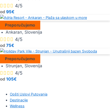




4/5
od
95€
Hotel Convent
Preporučujemo
Ankaran, Slovenija




4/5
od
75€
Hotel Svoboda
Preporučujemo
Strunjan, Slovenija




4/5
od
105€
Opšti Uslovi Putovanja
Destinacije
Wellness