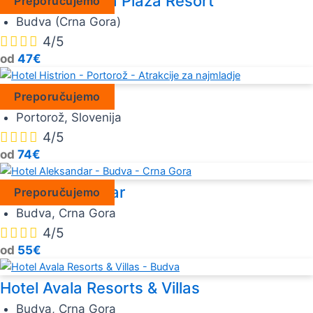
Hotel Slovenska Plaža Resort
Preporučujemo
Budva (Crna Gora)




4/5
od
47€
Hotel Histrion
Preporučujemo
Portorož, Slovenija




4/5
od
74€
Hotel Aleksandar
Preporučujemo
Budva, Crna Gora




4/5
od
55€
Hotel Avala Resorts & Villas
Budva, Crna Gora