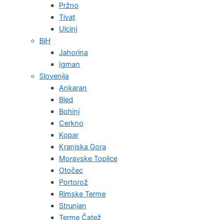
Pržno
Tivat
Ulcinj
BiH
Jahorina
Igman
Slovenija
Ankaran
Bled
Bohinj
Cerkno
Kopar
Kranjska Gora
Moravske Toplice
Otočec
Portorož
Rimske Terme
Strunjan
Terme Čatež