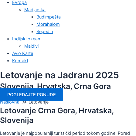
Evropa
Madjarska
Budimpešta
Morahalom
Segedin
Indijski okean
Maldivi
Avio Karte
Kontakt
Letovanje na Jadranu 2025
Slovenija, Hrvatska, Crna Gora
POGLEDAJTE PONUDE
Naslovna
Letovanje
Letovanje Crna Gora, Hrvatska,
Slovenija
Letovanje je najpopularniji turistički period tokom godine. Pored