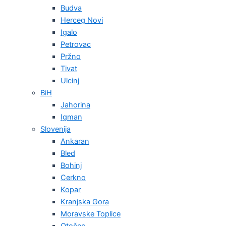
Budva
Herceg Novi
Igalo
Petrovac
Pržno
Tivat
Ulcinj
BiH
Jahorina
Igman
Slovenija
Ankaran
Bled
Bohinj
Cerkno
Kopar
Kranjska Gora
Moravske Toplice
Otočec