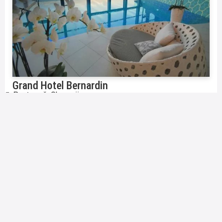
Grand Hotel Bernardin
Portorož, Slovenija





5
od
79€
/
5