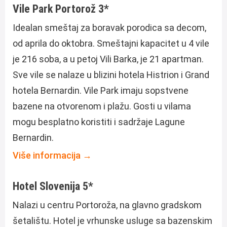
Vile Park Portorož 3*
Idealan smeštaj za boravak porodica sa decom,
od aprila do oktobra. Smeštajni kapacitet u 4 vile
je 216 soba, a u petoj Vili Barka, je 21 apartman.
Sve vile se nalaze u blizini hotela Histrion i Grand
hotela Bernardin. Vile Park imaju sopstvene
bazene na otvorenom i plažu. Gosti u vilama
mogu besplatno koristiti i sadržaje Lagune
Bernardin.
Više informacija →
Hotel Slovenija 5*
Nalazi u centru Portoroža, na glavno gradskom
šetalištu. Hotel je vrhunske usluge sa bazenskim