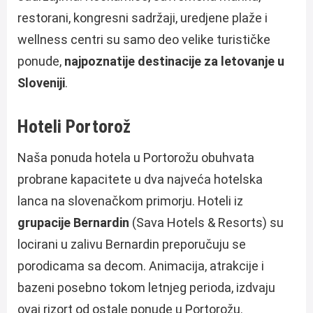
restorani, kongresni sadržaji, uredjene plaže i
wellness centri su samo deo velike turističke
ponude,
najpoznatije destinacije za letovanje u
Sloveniji
.
Hoteli Portorož
Naša ponuda hotela u Portorožu obuhvata
probrane kapacitete u dva najveća hotelska
lanca na slovenačkom primorju. Hoteli iz
grupacije Bernardin
(Sava Hotels & Resorts) su
locirani u zalivu Bernardin preporučuju se
porodicama sa decom. Animacija, atrakcije i
bazeni posebno tokom letnjeg perioda, izdvaju
ovaj rizort od ostale ponude u Portorožu.