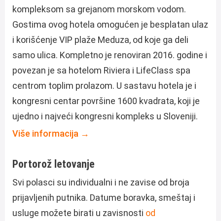
kompleksom sa grejanom morskom vodom.
Gostima ovog hotela omogućen je besplatan ulaz
i korišćenje VIP plaže Meduza, od koje ga deli
samo ulica. Kompletno je renoviran 2016. godine i
povezan je sa hotelom Riviera i LifeClass spa
centrom toplim prolazom. U sastavu hotela je i
kongresni centar površine 1600 kvadrata, koji je
ujedno i najveći kongresni kompleks u Sloveniji.
Više informacija →
Portorož letovanje
Svi polasci su individualni i ne zavise od broja
prijavljenih putnika. Datume boravka, smeštaj i
usluge možete birati u zavisnosti
od