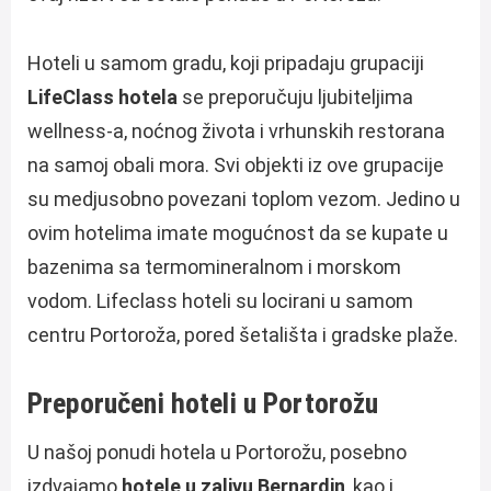
Hoteli u samom gradu, koji pripadaju grupaciji
LifeClass hotela
se preporučuju ljubiteljima
wellness-a, noćnog života i vrhunskih restorana
na samoj obali mora. Svi objekti iz ove grupacije
su medjusobno povezani toplom vezom. Jedino u
ovim hotelima imate mogućnost da se kupate u
bazenima sa termomineralnom i morskom
vodom. Lifeclass hoteli su locirani u samom
centru Portoroža, pored šetališta i gradske plaže.
Preporučeni hoteli u Portorožu
U našoj ponudi hotela u Portorožu, posebno
izdvajamo
hotele u zalivu Bernardin
, kao i