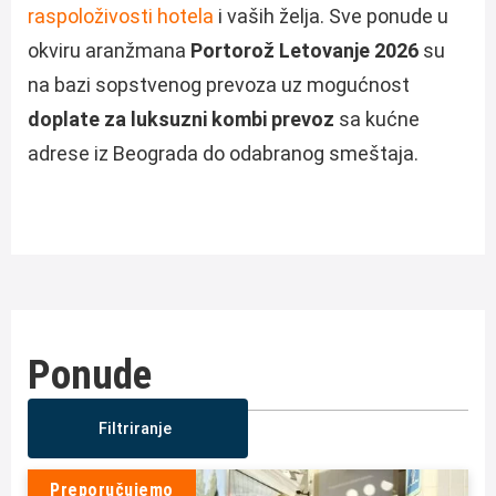
raspoloživosti hotela
i vaših želja. Sve ponude u
okviru aranžmana
Portorož Letovanje 2026
su
na bazi sopstvenog prevoza uz mogućnost
doplate za luksuzni kombi prevoz
sa kućne
adrese iz Beograda do odabranog smeštaja.
Ponude
Filtriranje
Preporučujemo