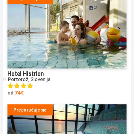
Hotel Histrion
Portorož, Slovenija




4
od
74€
/
5
Preporučujemo