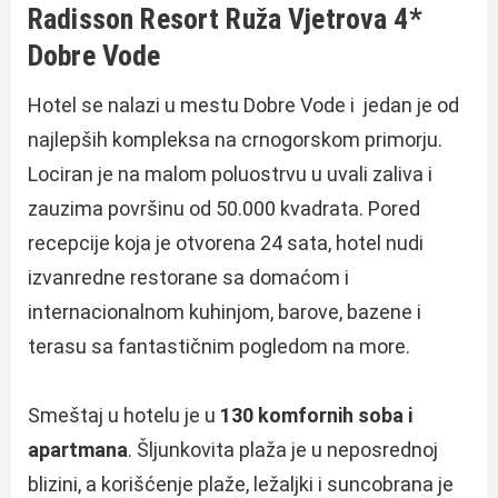
Radisson Resort Ruža Vjetrova 4*
Dobre Vode
Hotel se nalazi u mestu Dobre Vode i jedan je od
najlepših kompleksa na crnogorskom primorju.
Lociran je na malom poluostrvu u uvali zaliva i
zauzima površinu od 50.000 kvadrata. Pored
recepcije koja je otvorena 24 sata, hotel nudi
izvanredne restorane sa domaćom i
internacionalnom kuhinjom, barove, bazene i
terasu sa fantastičnim pogledom na more.
Smeštaj u hotelu je u
130 komfornih soba i
apartmana
. Šljunkovita plaža je u neposrednoj
blizini, a korišćenje plaže, ležaljki i suncobrana je