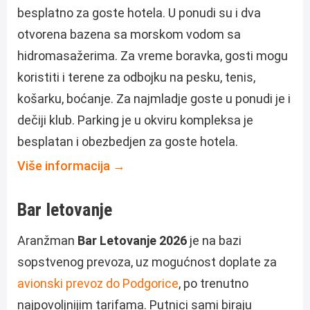
besplatno za goste hotela. U ponudi su i dva
otvorena bazena sa morskom vodom sa
hidromasažerima. Za vreme boravka, gosti mogu
koristiti i terene za odbojku na pesku, tenis,
košarku, boćanje. Za najmladje goste u ponudi je i
dečiji klub. Parking je u okviru kompleksa je
besplatan i obezbedjen za goste hotela.
Više informacija →
Bar letovanje
Aranžman
Bar Letovanje 2026
je na bazi
sopstvenog prevoza, uz mogućnost doplate za
avionski prevoz do Podgorice
, po trenutno
najpovoljnijim tarifama. Putnici sami biraju