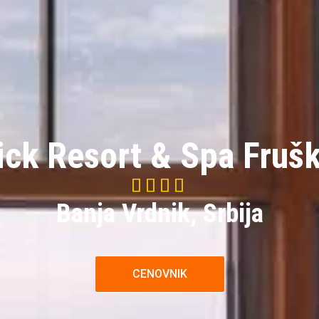
ck Resort & Spa Fruš




4/5
Banja Vrdnik, Srbija
CENOVNIK