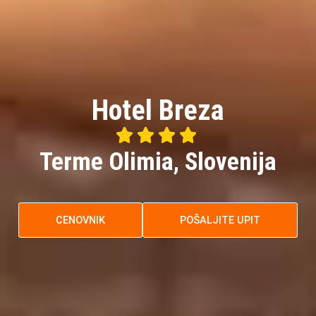
Hotel Breza




4/5
Terme Olimia, Slovenija
CENOVNIK
POŠALJITE UPIT