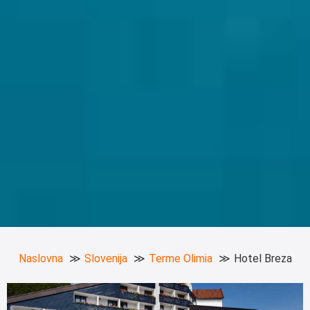
Naslovna
Slovenija
Terme Olimia
Hotel Breza