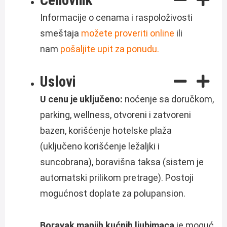
Informacije o cenama i raspoloživosti
smeštaja
možete proveriti online
ili
nam
pošaljite upit za ponudu.
Uslovi
U cenu je uključeno:
noćenje sa doručkom,
parking, wellness, otvoreni i zatvoreni
bazen, korišćenje hotelske plaža
(uključeno korišćenje ležaljki i
suncobranа), boravišna taksa (sistem je
automatski prilikom pretrage). Postoji
mogućnost doplate za polupansion.
Boravak manjih kućnih ljubimaca
je moguć