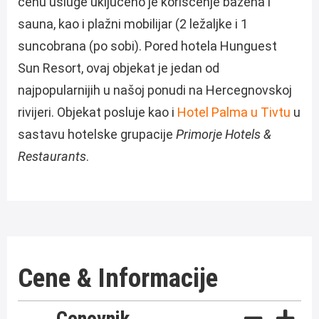
cenu usluge uključeno je korišćenje bazena i
sauna, kao i plažni mobilijar (2 ležaljke i 1
suncobrana (po sobi). Pored hotela Hunguest
Sun Resort, ovaj objekat je jedan od
najpopularnijih u našoj ponudi na Hercegnovskoj
rivijeri. Objekat posluje kao i
Hotel Palma u Tivtu
u
sastavu hotelske grupacije
Primorje Hotels &
Restaurants
.
Cene & Informacije
Cenovnik