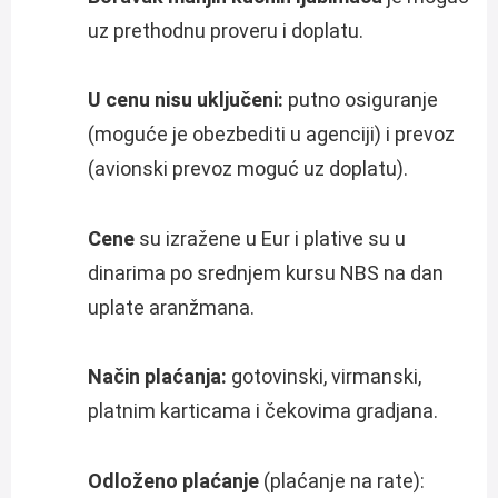
uz prethodnu proveru i doplatu.
U cenu nisu uključeni:
putno osiguranje
(moguće je obezbediti u agenciji) i prevoz
(avionski prevoz moguć uz doplatu).
Cene
su izražene u Eur i plative su u
dinarima po srednjem kursu NBS na dan
uplate aranžmana.
Način plaćanja:
gotovinski, virmanski,
platnim karticama i čekovima gradjana.
Odloženo plaćanje
(plaćanje na rate):