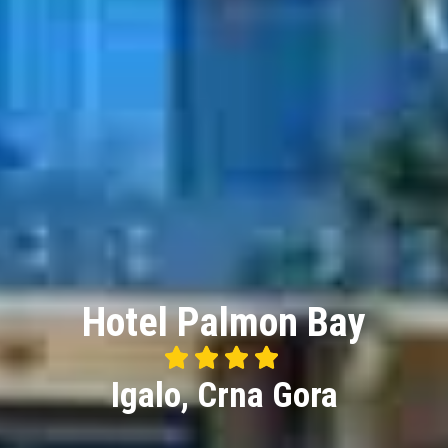
Hotel Palmon Bay




4/5
Igalo, Crna Gora