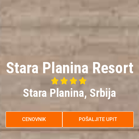
Stara Planina Resort




4/5
Stara Planina, Srbija
CENOVNIK
POŠALJITE UPIT