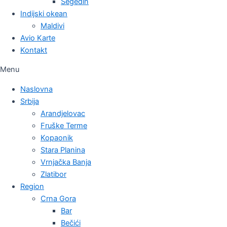
Segedin
Indijski okean
Maldivi
Avio Karte
Kontakt
Menu
Naslovna
Srbija
Arandjelovac
Fruške Terme
Kopaonik
Stara Planina
Vrnjačka Banja
Zlatibor
Region
Crna Gora
Bar
Bečići