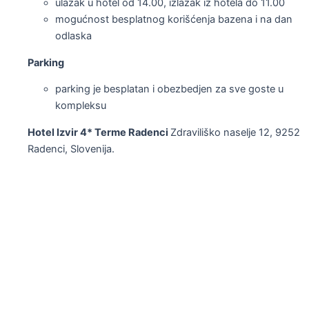
ulazak u hotel od 14.00, izlazak iz hotela do 11.00
mogućnost besplatnog korišćenja bazena i na dan
odlaska
Parking
parking je besplatan i obezbedjen za sve goste u
kompleksu
Hotel Izvir 4* Terme Radenci
Zdraviliško naselje 12, 9252
Radenci, Slovenija.