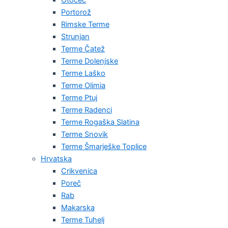
Portorož
Rimske Terme
Strunjan
Terme Čatež
Terme Dolenjske
Terme Laško
Terme Olimia
Terme Ptuj
Terme Radenci
Terme Rogaška Slatina
Terme Snovik
Terme Šmarješke Toplice
Hrvatska
Crikvenica
Poreč
Rab
Makarska
Terme Tuhelj