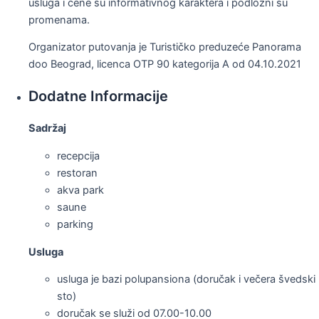
usluga i cene su informativnog karaktera i podložni su
promenama.
Organizator putovanja je Turističko preduzeće Panorama
doo Beograd, licenca OTP 90 kategorija A od 04.10.2021
Dodatne Informacije
Sadržaj
recepcija
restoran
akva park
saune
parking
Usluga
usluga je bazi polupansiona (doručak i večera švedski
sto)
doručak se služi od 07.00-10.00