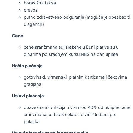
boravišna taksa
prevoz
putno zdravstveno osiguranje (moguće je obezbediti
u agenciji)
Cene
cene aranžmana su izražene u Eur i plative su u
dinarima po srednjem kursu NBS na dan uplate
Način plaćanja
gotovinski, virmanski, platnim karticama i čekovima
gradjana
Uslovi plaćanja
obavezna akontacija u visini od 40% od ukupne cene
aranžmana, ostatak uplate se vrši 15 dana pre
polaska