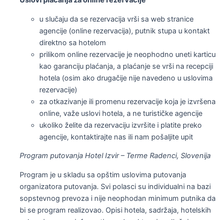
Uslovi plaćanja za online rezervacije
u slučaju da se rezervacija vrši sa web stranice
agencije (online rezervacija), putnik stupa u kontakt
direktno sa hotelom
prilikom online rezervacije je neophodno uneti karticu
kao garanciju plaćanja, a plaćanje se vrši na recepciji
hotela (osim ako drugačije nije navedeno u uslovima
rezervacije)
za otkazivanje ili promenu rezervacije koja je izvršena
online, važe uslovi hotela, a ne turističke agencije
ukoliko želite da rezervaciju izvršite i platite preko
agencije, kontaktirajte nas ili nam pošaljite upit
Program putovanja Hotel Izvir – Terme Radenci, Slovenija
Program je u skladu sa opštim uslovima putovanja
organizatora putovanja. Svi polasci su individualni na bazi
sopstevnog prevoza i nije neophodan minimum putnika da
bi se program realizovao. Opisi hotela, sadržaja, hotelskih