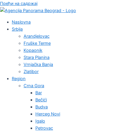
Пређи на садржај
Naslovna
Srbija
Arandjelovac
Fruške Terme
Kopaonik
Stara Planina
Vrnjačka Banja
Zlatibor
Region
Crna Gora
Bar
Bečići
Budva
Herceg Novi
Igalo
Petrovac