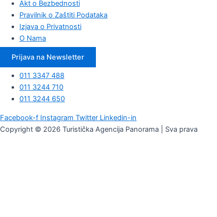
Akt o Bezbednosti
Pravilnik o Zaštiti Podataka
Izjava o Privatnosti
O Nama
Prijava na Newsletter
011 3347 488
011 3244 710
011 3244 650
Facebook-f
Instagram
Twitter
Linkedin-in
Copyright © 2026 Turistička Agencija Panorama | Sva prava
zadržana | Website by
MyTravel
Datum ulaska
Broj noćenja
Broj odraslih
Broj dece