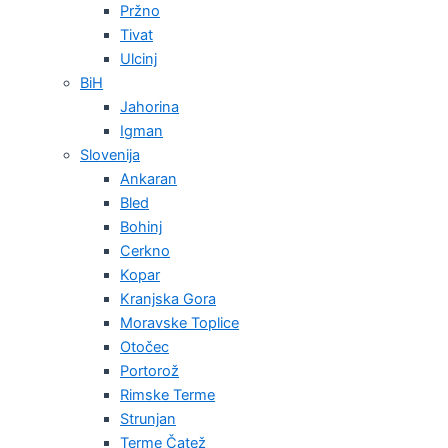
Pržno
Tivat
Ulcinj
BiH
Jahorina
Igman
Slovenija
Ankaran
Bled
Bohinj
Cerkno
Kopar
Kranjska Gora
Moravske Toplice
Otočec
Portorož
Rimske Terme
Strunjan
Terme Čatež