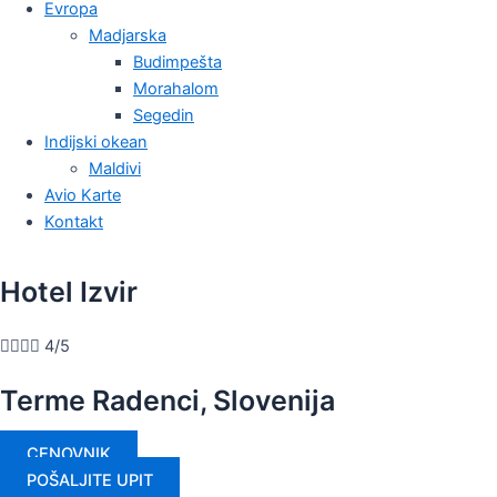
Evropa
Madjarska
Budimpešta
Morahalom
Segedin
Indijski okean
Maldivi
Avio Karte
Kontakt
Hotel Izvir




4/5
Terme Radenci, Slovenija
CENOVNIK
POŠALJITE UPIT