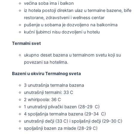
većina soba ima i balkon
iz hotela postoji direktan ulaz u termalne bazene, bife
restorane, zdravstveni i wellness centar
pušenje u sobama je dozvoljeno na balkonima
kućni ljubimci nisu dozvoljeni u hotelu
Termalni svet
ukupno deset bazena u termalnom svetu koji su
povezani sa hotelima.
Bazeni u okviru Termalnog sveta
3 unutrašnja termalna bazena
unutrašnji termalni: 33 C
2 whirlpoola: 36 C
1 unutrašnji plivački bazen (28-29 C)
4 spoljašnja termalna bazena (29-34 C)
unutrašnji dečji (33 C) i spoljašnji dečji (29-30 C)
spoljašnji bazen za mlade (28-29 C)