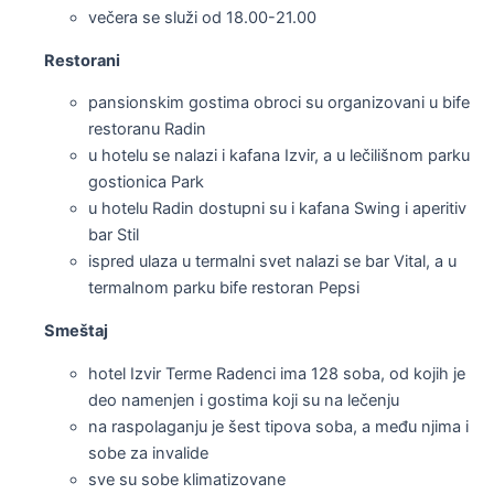
večera se služi od 18.00-21.00
Restorani
pansionskim gostima obroci su organizovani u bife
restoranu Radin
u hotelu se nalazi i kafana Izvir, a u lečilišnom parku
gostionica Park
u hotelu Radin dostupni su i kafana Swing i aperitiv
bar Stil
ispred ulaza u termalni svet nalazi se bar Vital, a u
termalnom parku bife restoran Pepsi
Smeštaj
hotel Izvir Terme Radenci ima 128 soba, od kojih je
deo namenjen i gostima koji su na lečenju
na raspolaganju je šest tipova soba, a među njima i
sobe za invalide
sve su sobe klimatizovane