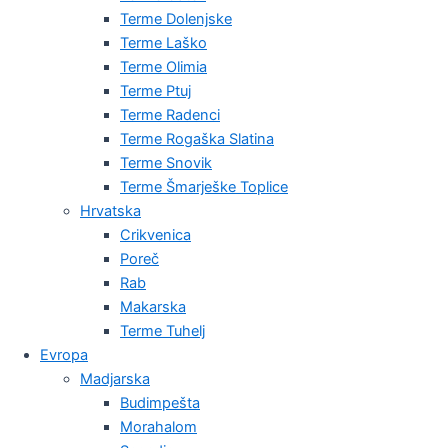
Terme Dolenjske
Terme Laško
Terme Olimia
Terme Ptuj
Terme Radenci
Terme Rogaška Slatina
Terme Snovik
Terme Šmarješke Toplice
Hrvatska
Crikvenica
Poreč
Rab
Makarska
Terme Tuhelj
Evropa
Madjarska
Budimpešta
Morahalom