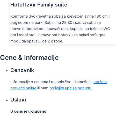
Hotel Izvir Family suite
Komforna dvokrevetna soba sa krevetom širine 180 cm i
pogledom na park. Soba ima 28,80 i sadrži sobu sa
dnevnim boravkom, spavaći deo, kupatilo sa tušem i WC-
om i radni sto. U dnevnom boravku se nalazi sofa gde
mogu da spavaju još 2 osobe.
Cene & Informacije
Cenovnik
Informacije o cenama i raspoloživosti smeštaja
možete
proveriti online
ili nam
pošaljite upit za ponudu.
Uslovi
U cenu je uključeno