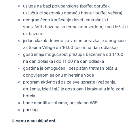
usluga na bazi polupansiona (buffet doručak
uključujući sezonsku domaću hranu i buffet večera)
neograničeno korišćenje deset unutrašnjih i
spoljašnjih bazena sa termalnom vodom, kao i ležaljki
uz bazene
jedan ulazak dnevno za vreme boravka je omogućen
za Sauna Village do 16.00 (osim na dan odlaska)
gosti imaju mogućnost pristupa bazenima od 14:00
na dan dolaska i do 11:00 na dan odlaska
gostima je omogućen i besplatan tretman pića u
obnovljenom salonu mineralne vode
program aktivnosti za za sve uzraste (vežbanje,
druženja, izleti i sl.) je dostupan i istaknut u info zoni
hotela
bade mantili u sobama, besplatan WiFi
parking
U cenu nisu uključeni