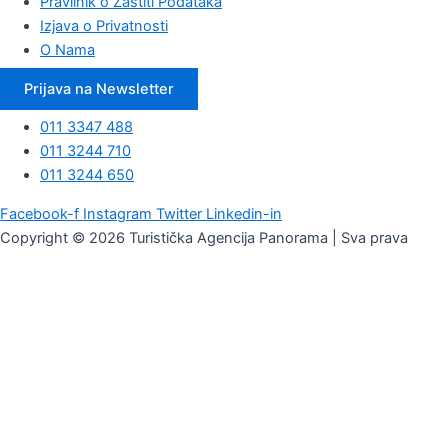
Pravilnik o Zaštiti Podataka
Izjava o Privatnosti
O Nama
Prijava na Newsletter
011 3347 488
011 3244 710
011 3244 650
Facebook-f
Instagram
Twitter
Linkedin-in
Copyright © 2026 Turistička Agencija Panorama | Sva prava
zadržana | Website by
MyTravel
Datum ulaska
Broj noćenja
Broj odraslih
Broj dece