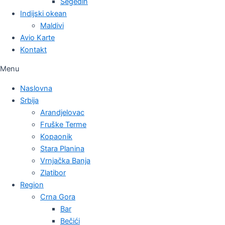
Segedin
Indijski okean
Maldivi
Avio Karte
Kontakt
Menu
Naslovna
Srbija
Arandjelovac
Fruške Terme
Kopaonik
Stara Planina
Vrnjačka Banja
Zlatibor
Region
Crna Gora
Bar
Bečići