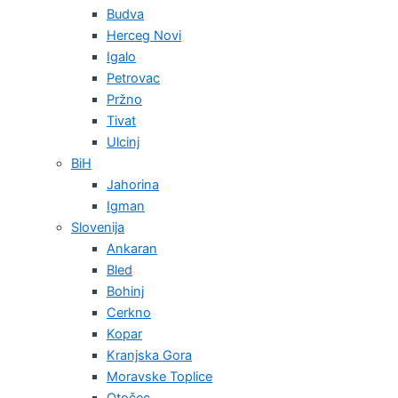
Budva
Herceg Novi
Igalo
Petrovac
Pržno
Tivat
Ulcinj
BiH
Jahorina
Igman
Slovenija
Ankaran
Bled
Bohinj
Cerkno
Kopar
Kranjska Gora
Moravske Toplice
Otočec