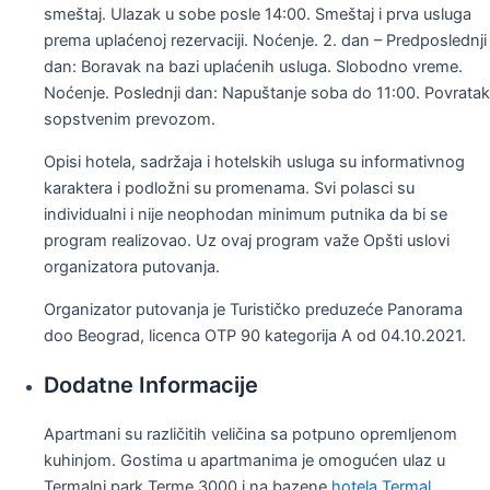
smeštaj. Ulazak u sobe posle 14:00. Smeštaj i prva usluga
prema uplaćenoj rezervaciji. Noćenje. 2. dan – Predposlednji
dan: Boravak na bazi uplaćenih usluga. Slobodno vreme.
Noćenje. Poslednji dan: Napuštanje soba do 11:00. Povratak
sopstvenim prevozom.
Opisi hotela, sadržaja i hotelskih usluga su informativnog
karaktera i podložni su promenama. Svi polasci su
individualni i nije neophodan minimum putnika da bi se
program realizovao. Uz ovaj program važe Opšti uslovi
organizatora putovanja.
Organizator putovanja je Turističko preduzeće Panorama
doo Beograd, licenca OTP 90 kategorija A od 04.10.2021.
Dodatne Informacije
Apartmani su različitih veličina sa potpuno opremljenom
kuhinjom. Gostima u apartmanima je omogućen ulaz u
Termalni park Terme 3000 i na bazene
hotela Termal
.