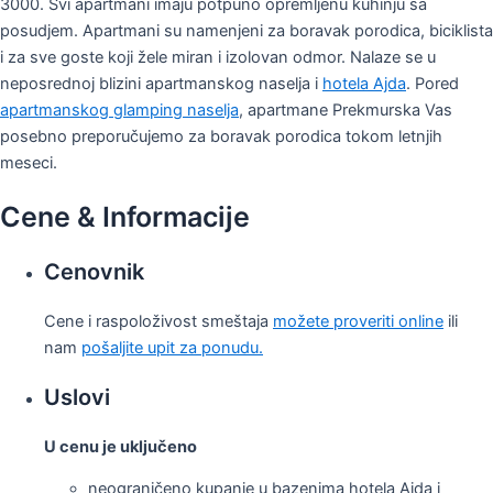
3000. Svi apartmani imaju potpuno opremljenu kuhinju sa
posudjem. Apartmani su namenjeni za boravak porodica, biciklista
i za sve goste koji žele miran i izolovan odmor. Nalaze se u
neposrednoj blizini apartmanskog naselja i
hotela Ajda
. Pored
apartmanskog glamping naselja
, apartmane Prekmurska Vas
posebno preporučujemo za boravak porodica tokom letnjih
meseci.
Cene & Informacije
Cenovnik
Cene i raspoloživost smeštaja
možete proveriti online
ili
nam
pošaljite upit za ponudu.
Uslovi
U cenu je uključeno
neograničeno kupanje u bazenima hotela Ajda i