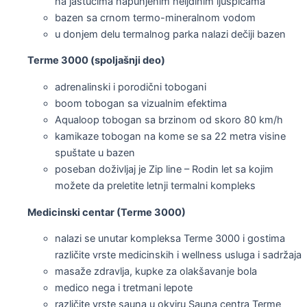
na jastucima napunjenim heljdinim ljuspicama
bazen sa crnom termo-mineralnom vodom
u donjem delu termalnog parka nalazi dečiji bazen
Terme 3000 (spoljašnji deo)
adrenalinski i porodični tobogani
boom tobogan sa vizualnim efektima
Aqualoop tobogan sa brzinom od skoro 80 km/h
kamikaze tobogan na kome se sa 22 metra visine
spuštate u bazen
poseban doživljaj je Zip line – Rodin let sa kojim
možete da preletite letnji termalni kompleks
Medicinski centar (Terme 3000)
nalazi se unutar kompleksa Terme 3000 i gostima
različite vrste medicinskih i wellness usluga i sadržaja
masaže zdravlja, kupke za olakšavanje bola
medico nega i tretmani lepote
različite vrste sauna u okviru Sauna centra Terme