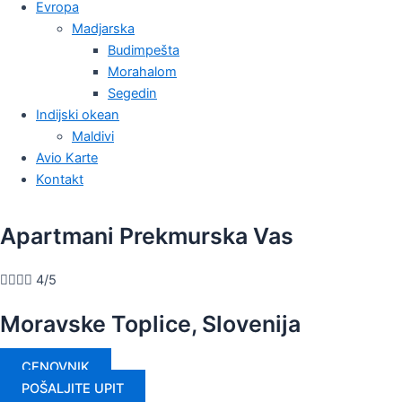
Evropa
Madjarska
Budimpešta
Morahalom
Segedin
Indijski okean
Maldivi
Avio Karte
Kontakt
Apartmani Prekmurska Vas




4/5
Moravske Toplice, Slovenija
CENOVNIK
POŠALJITE UPIT