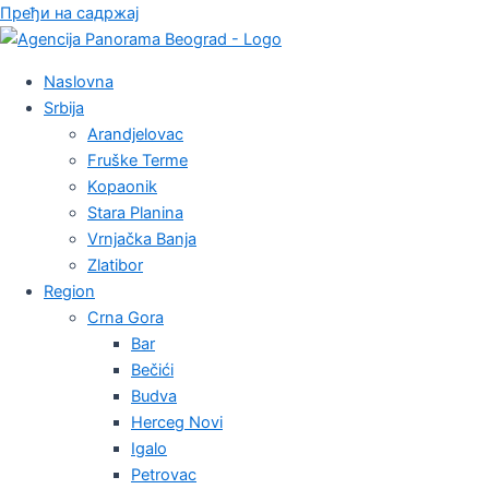
Пређи на садржај
Naslovna
Srbija
Arandjelovac
Fruške Terme
Kopaonik
Stara Planina
Vrnjačka Banja
Zlatibor
Region
Crna Gora
Bar
Bečići
Budva
Herceg Novi
Igalo
Petrovac