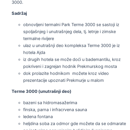
3000.
Sadržaj
obnovljeni termalni Park Terme 3000 se sastoji iz
spoljašnjeg i unutrašnjeg dela, tj. letnje i zimske
termalne rivijere
ulaz u unutrašnji deo kompleksa Terme 3000 je iz
hotela Ajda
iz drugih hotela se može doći u bademantilu, kroz
pokriveni i zagrejan hodnik Prekmurskog mosta
dok prolazite hodnikom možete kroz video
prezentacije upoznati Prekmurje u malom
Terme 3000 (unutrašnji deo)
bazeni sa hidromasažerima
finska, parna i infracrvena sauna
ledena fontana
heljdina soba za odmor gde možete da se odmarate