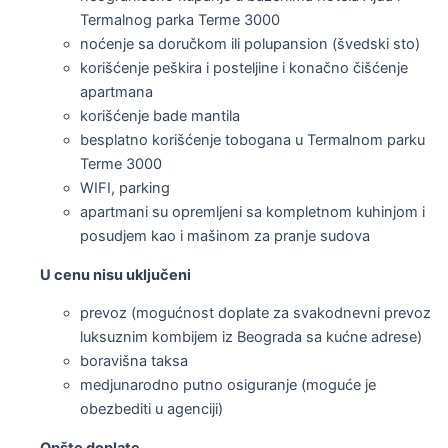
Termalnog parka Terme 3000
noćenje sa doručkom ili polupansion (švedski sto)
korišćenje peškira i posteljine i konačno čišćenje
apartmana
korišćenje bade mantila
besplatno korišćenje tobogana u Termalnom parku
Terme 3000
WIFI, parking
apartmani su opremljeni sa kompletnom kuhinjom i
posudjem kao i mašinom za pranje sudova
U cenu nisu uključeni
prevoz (mogućnost doplate za svakodnevni prevoz
luksuznim kombijem iz Beograda sa kućne adrese)
boravišna taksa
medjunarodno putno osiguranje (moguće je
obezbediti u agenciji)
Opšte doplate