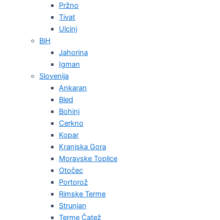
Pržno
Tivat
Ulcinj
BiH
Jahorina
Igman
Slovenija
Ankaran
Bled
Bohinj
Cerkno
Kopar
Kranjska Gora
Moravske Toplice
Otočec
Portorož
Rimske Terme
Strunjan
Terme Čatež