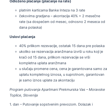
Odloženo plaćanje (plaćanje na rate)
platnim karticama Banke Inteza na 3 rate
čekovima gradjana – akontacija 40% + 2 mesečne
rate (sa dospećem od mesec, odnosno 2 meseca od
dana polaska)
Uslovi plaćanja
40% prilikom rezevacije, ostatak 15 dana pre polaska
ukoliko se rezervacija aranžmana izvrši u roku koji je
kraći od 15 dana, prilikom rezervacije se vrši
kompletna uplata aranžmana
u slučaju promene cena, cena je garantovana samo za
uplatu kompletnog iznosa, u suprotnom, garantovan
je samo iznos uplate za akontaciju
Program putovanja Apartmani Prekmurska Vas – Moravske
Toplice, Slovenija
1. dan – Putovanje sopstvenim prevozom. Dolazak i