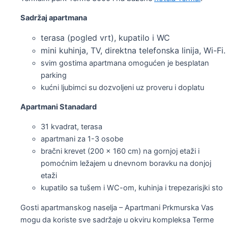
Sadržaj apartmana
terasa (pogled vrt),
kupatilo i WC
m
ini kuhinja,
TV, d
irektna telefonska linija,
Wi-Fi.
svim gostima apartmana omogućen je besplatan
parking
kućni ljubimci su dozvoljeni uz proveru i doplatu
Apartmani Stanadard
31 kvadrat, terasa
apartmani za 1-3 osobe
bračni krevet (200 x 160 cm) na gornjoj etaži i
pomoćnim ležajem u dnevnom boravku na donjoj
etaži
kupatilo sa tušem i WC-om, kuhinja i trepezarisjki sto
Gosti apartmanskog naselja – Apartmani Prkmurska Vas
mogu da koriste sve sadržaje u okviru kompleksa Terme