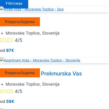
Filtriranje
Hotel Ajda
Preporučujemo
Moravske Toplice, Slovenija




4/5
od
87€
Apartmani Ajda Prekmurska Vas
Preporučujemo
Moravske Toplice, Slovenija




4/5
od
59€