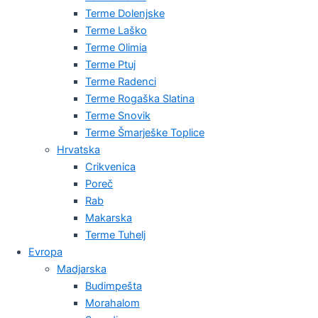
Terme Dolenjske
Terme Laško
Terme Olimia
Terme Ptuj
Terme Radenci
Terme Rogaška Slatina
Terme Snovik
Terme Šmarješke Toplice
Hrvatska
Crikvenica
Poreč
Rab
Makarska
Terme Tuhelj
Evropa
Madjarska
Budimpešta
Morahalom