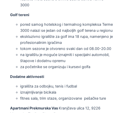
3000
Golf tereni
pored samog hotelskog i termalnog kompleksa Terme
3000 nalazi se jedan od najboljih golf terena u regionu
ekskluzivno igralište za golf ima 18 rupa, namenjeno je
profesionalinim igračima
tokom sezone je otvoreno svaki dan od 08.00-20.00
na igralištu je moguće iznajmiti i specijalni automobil,
štapove i dodatnu opremu
za početnike se organizuju i kursevi golfa
Dodatne aktivnosti
igrališta za odbojku, tenis i fudbal
iznajmljivanje bicikala
fitnes sala, trim staze, organizovane pešačke ture
Apartmani Prekmurska Vas
Kranjčeva ulica 12, 9226