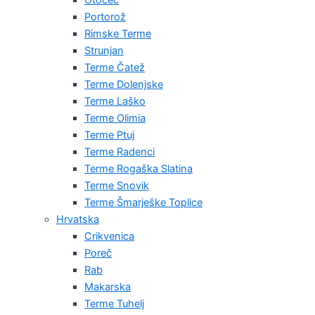
Portorož
Rimske Terme
Strunjan
Terme Čatež
Terme Dolenjske
Terme Laško
Terme Olimia
Terme Ptuj
Terme Radenci
Terme Rogaška Slatina
Terme Snovik
Terme Šmarješke Toplice
Hrvatska
Crikvenica
Poreč
Rab
Makarska
Terme Tuhelj