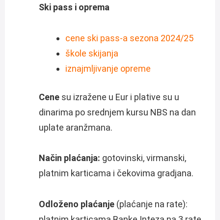
Ski pass i oprema
cene ski pass-a sezona 2024/25
škole skijanja
iznajmljivanje opreme
Cene
su izražene u Eur i plative su u
dinarima po srednjem kursu NBS na dan
uplate aranžmana.
Način plaćanja:
gotovinski, virmanski,
platnim karticama i čekovima gradjana.
Odloženo plaćanje
(plaćanje na rate):
platnim karticama Banke Inteza na 3 rate