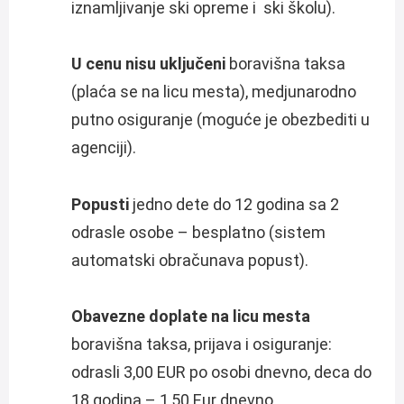
iznamljivanje ski opreme i ski školu).
U cenu nisu uključeni
boravišna taksa
(plaća se na licu mesta), medjunarodno
putno osiguranje (moguće je obezbediti u
agenciji).
Popusti
jedno dete do 12 godina sa 2
odrasle osobe – besplatno (sistem
automatski obračunava popust).
Obavezne doplate na licu mesta
boravišna taksa, prijava i osiguranje:
odrasli 3,00 EUR po osobi dnevno, deca do
18 godina – 1,50 Eur dnevno.