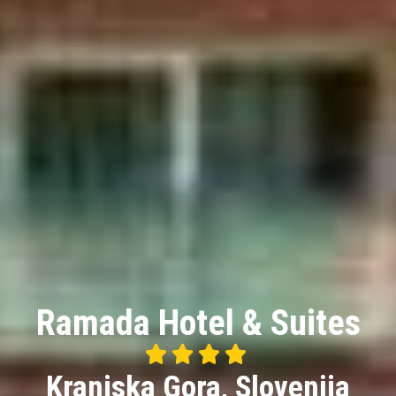
Ramada Hotel & Suites




4/5
Kranjska Gora, Slovenija