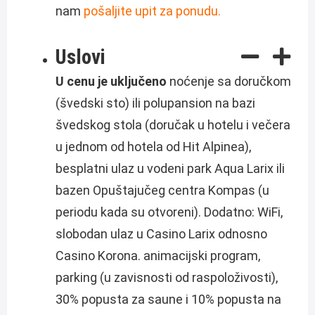
nam
pošaljite upit za ponudu.
Uslovi
U cenu je uključeno
noćenje sa doručkom
(švedski sto) ili polupansion na bazi
švedskog stola (doručak u hotelu i večera
u jednom od hotela od Hit Alpinea),
besplatni ulaz u vodeni park Aqua Larix ili
bazen Opuštajučeg centra Kompas (u
periodu kada su otvoreni). Dodatno: WiFi,
slobodan ulaz u Casino Larix odnosno
Casino Korona. animacijski program,
parking (u zavisnosti od raspoloživosti),
30% popusta za saune i 10% popusta na