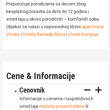
Preporučuje porodicama sa decom zbog
besplatnog boravka za dete do 12 godina i
smeštaja u okviru porodičnih – komfornih soba.
Objekat se nalazi u neposrednoj blizini
apartmana
Vitranc
i
hotela Ramada Resort
i
hotel Kompas
.
Cene & Informacije
Cenovnik
Informacije o cenama i raspoloživosti
smeštaja
možete proveriti online
ili