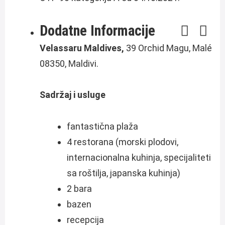
Dodatne Informacije
Velassaru Maldives,
39 Orchid Magu, Malé
08350, Maldivi.
Sadržaj i usluge
fantastična plaža
4 restorana (morski plodovi,
internacionalna kuhinja, specijaliteti
sa roštilja, japanska kuhinja)
2 bara
bazen
recepcija