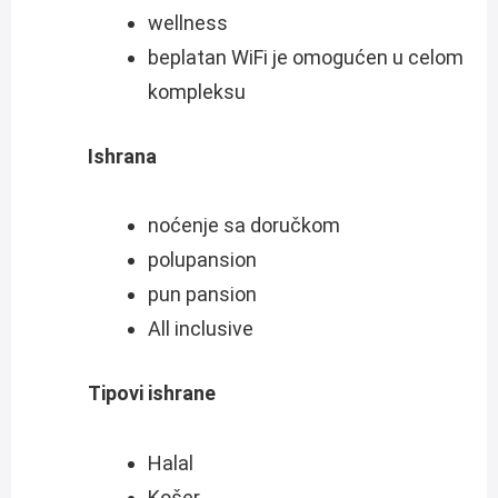
wellness
beplatan WiFi je omogućen u celom
kompleksu
Ishrana
noćenje sa doručkom
polupansion
pun pansion
All inclusive
Tipovi ishrane
Halal
Košer