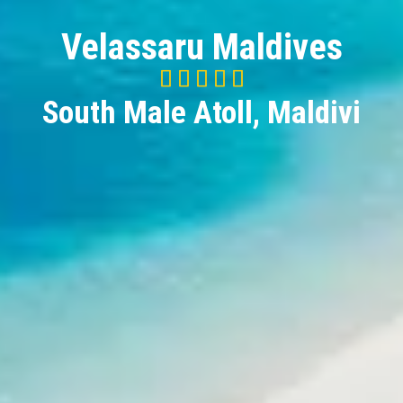
Velassaru Maldives





5/5
South Male Atoll, Maldivi