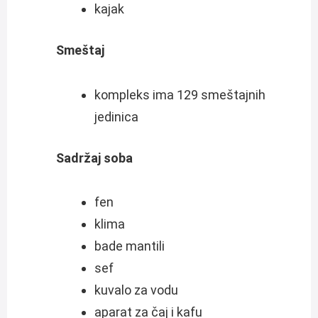
kajak
Smeštaj
kompleks ima 129 smeštajnih
jedinica
Sadržaj soba
fen
klima
bade mantili
sef
kuvalo za vodu
aparat za čaj i kafu