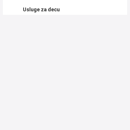
Usluge za decu
mogućnost čuvanja dece uz
doplatu
dečiji obroci na zahtev gostiju
Besplatne usluge
teretana
joga
ronjenje sa maskom
tenis
Aktivnosti uz doplatu