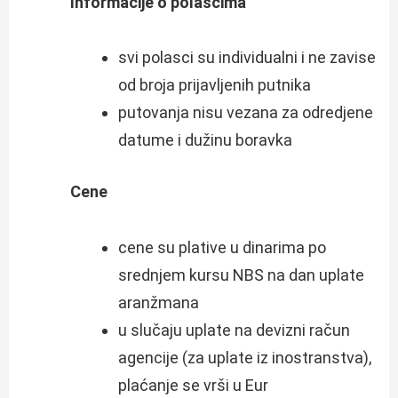
Informacije o polascima
svi polasci su individualni i ne zavise
od broja prijavljenih putnika
putovanja nisu vezana za odredjene
datume i dužinu boravka
Cene
cene su plative u dinarima po
srednjem kursu NBS na dan uplate
aranžmana
u slučaju uplate na devizni račun
agencije (za uplate iz inostranstva),
plaćanje se vrši u Eur