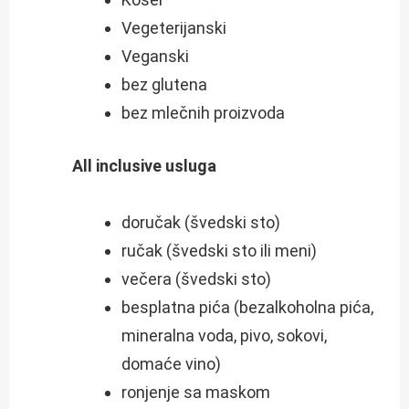
Vegeterijanski
Veganski
bez glutena
bez mlečnih proizvoda
All inclusive usluga
doručak (švedski sto)
ručak (švedski sto ili meni)
večera (švedski sto)
besplatna pića (bezalkoholna pića,
mineralna voda, pivo, sokovi,
domaće vino)
ronjenje sa maskom