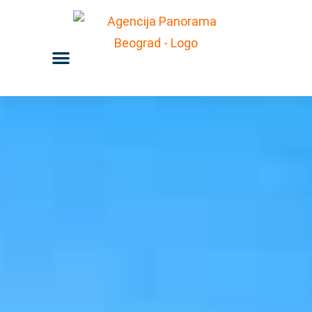
Пређи
на
Menu
садржај