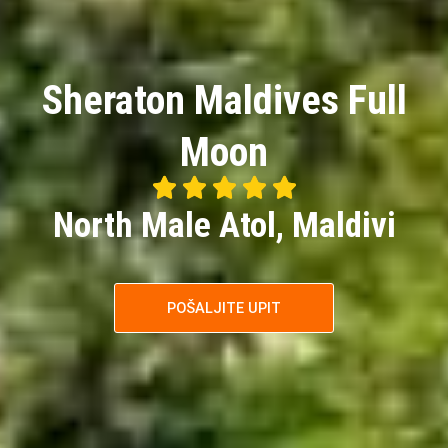
Sheraton Maldives Full
Moon





5/5
North Male Atol, Maldivi
POŠALJITE UPIT