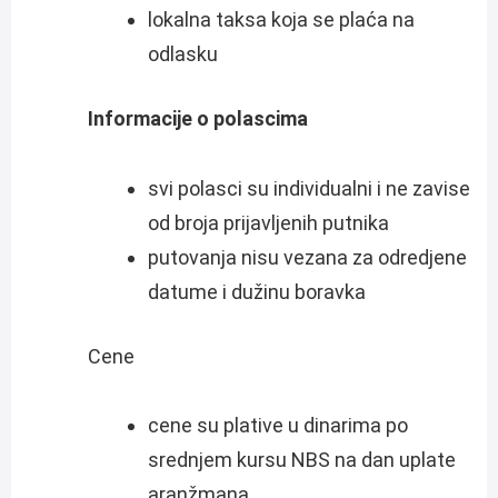
lokalna taksa koja se plaća na
odlasku
Informacije o polascima
svi polasci su individualni i ne zavise
od broja prijavljenih putnika
putovanja nisu vezana za odredjene
datume i dužinu boravka
Cene
cene su plative u dinarima po
srednjem kursu NBS na dan uplate
aranžmana