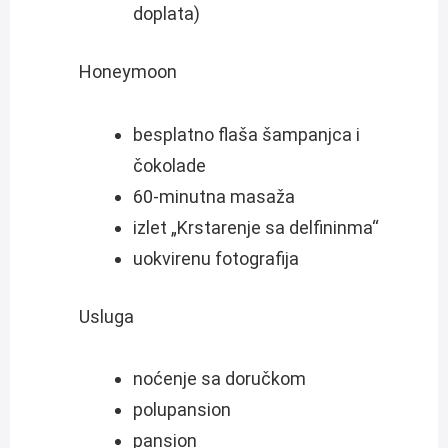
doplata)
Honeymoon
besplatno flaša šampanjca i
čokolade
60-minutna masaža
izlet „Krstarenje sa delfininma“
uokvirenu fotografija
Usluga
noćenje sa doručkom
polupansion
pansion