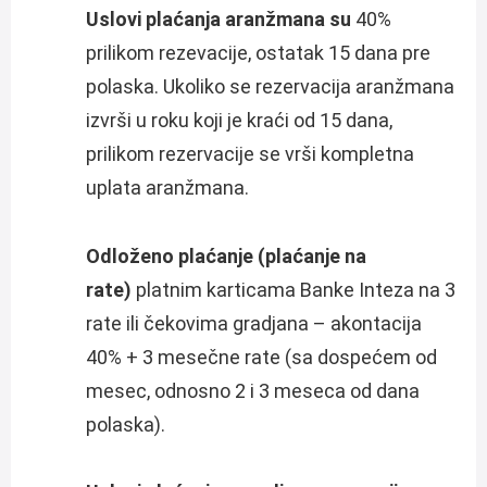
Uslovi plaćanja aranžmana su
40%
prilikom rezevacije, ostatak 15 dana pre
polaska. Ukoliko se rezervacija aranžmana
izvrši u roku koji je kraći od 15 dana,
prilikom rezervacije se vrši kompletna
uplata aranžmana.
Odloženo plaćanje (plaćanje na
rate)
platnim karticama Banke Inteza na 3
rate ili čekovima gradjana – akontacija
40% + 3 mesečne rate (sa dospećem od
mesec, odnosno 2 i 3 meseca od dana
polaska).