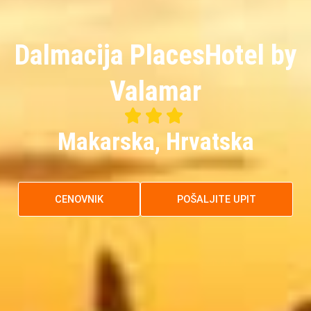
Dalmacija PlacesHotel by
Valamar



3/5
Makarska, Hrvatska
CENOVNIK
POŠALJITE UPIT