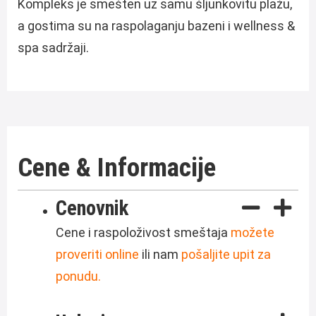
Kompleks je smešten uz samu šljunkovitu plažu,
a gostima su na raspolaganju bazeni i wellness &
spa sadržaji.
Cene & Informacije
Cenovnik
Cene i raspoloživost smeštaja
možete
proveriti online
ili nam
pošaljite upit za
ponudu.