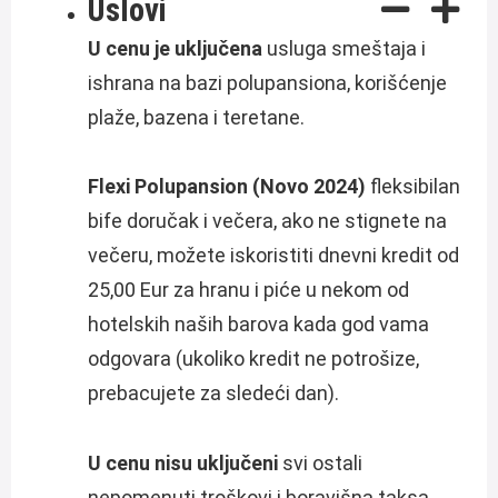
Uslovi
U cenu je uključena
usluga smeštaja i
ishrana na bazi polupansiona, korišćenje
plaže, bazena i teretane.
Flexi Polupansion (Novo 2024)
fleksibilan
bife doručak i večera, ako ne stignete na
večeru, možete iskoristiti dnevni kredit od
25,00 Eur za hranu i piće u nekom od
hotelskih naših barova kada god vama
odgovara (ukoliko kredit ne potrošize,
prebacujete za sledeći dan).
U cenu nisu uključeni
svi ostali
nepomenuti troškovi i boravišna taksa