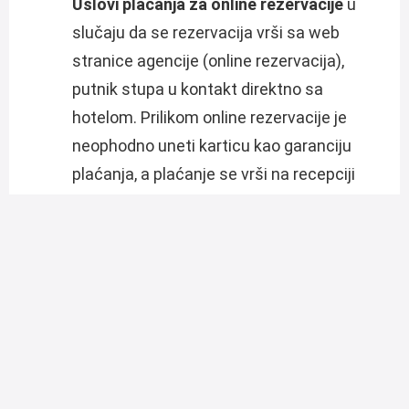
Uslovi plaćanja za online rezervacije
u
slučaju da se rezervacija vrši sa web
stranice agencije (online rezervacija),
putnik stupa u kontakt direktno sa
hotelom. Prilikom online rezervacije je
neophodno uneti karticu kao garanciju
plaćanja, a plaćanje se vrši na recepciji
hotela (osim ako drugačije nije navedeno u
uslovima rezervacije). Za otkazivanje ili
promenu rezervacije koja je izvršena
online, važe uslovi hotela, a ne turističke
agencije. Ukoliko želite da rezervaciju
izvršite i platite preko agencije,
kontaktirajte nas ili nam pošaljite upit.